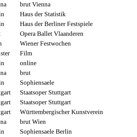
nna
brut Vienna
in
Haus der Statistik
in
Haus der Berliner Festspiele
t
Opera Ballet Vlaanderen
n
Wiener Festwochen
ster
Film
in
online
nna
brut
in
Sophiensaele
tgart
Staatsoper Stuttgart
tgart
Staatsoper Stuttgart
tgart
Württembergischer Kunstverein
nna
brut Wien
in
Sophiensaele Berlin