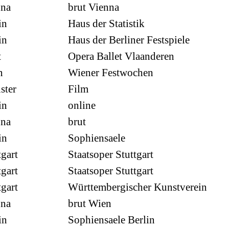
nna
brut Vienna
in
Haus der Statistik
in
Haus der Berliner Festspiele
t
Opera Ballet Vlaanderen
n
Wiener Festwochen
ster
Film
in
online
nna
brut
in
Sophiensaele
tgart
Staatsoper Stuttgart
tgart
Staatsoper Stuttgart
tgart
Württembergischer Kunstverein
nna
brut Wien
in
Sophiensaele Berlin