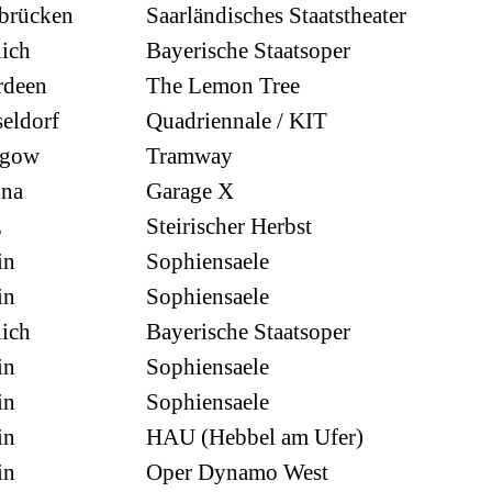
brücken
Saarländisches Staatstheater
ich
Bayerische Staatsoper
rdeen
The Lemon Tree
eldorf
Quadriennale / KIT
sgow
Tramway
nna
Garage X
z
Steirischer Herbst
in
Sophiensaele
in
Sophiensaele
ich
Bayerische Staatsoper
in
Sophiensaele
in
Sophiensaele
in
HAU (Hebbel am Ufer)
in
Oper Dynamo West