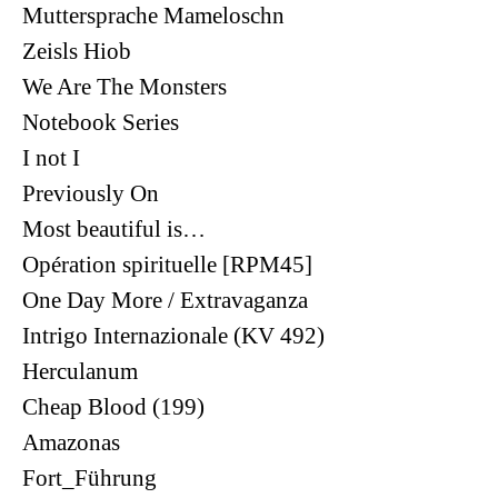
Muttersprache Mameloschn
Zeisls Hiob
We Are The Monsters
Notebook Series
I not I
Previously On
Most beautiful is…
Opération spirituelle [RPM45]
One Day More / Extravaganza
Intrigo Internazionale (KV 492)
Herculanum
Cheap Blood (199)
Amazonas
Fort_Führung