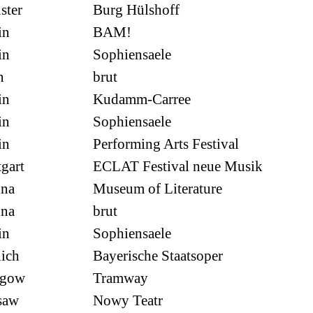
ster
Burg Hülshoff
in
BAM!
in
Sophiensaele
n
brut
in
Kudamm-Carree
in
Sophiensaele
in
Performing Arts Festival
tgart
ECLAT Festival neue Musik
nna
Museum of Literature
nna
brut
in
Sophiensaele
ich
Bayerische Staatsoper
sgow
Tramway
saw
Nowy Teatr