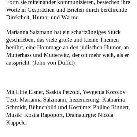
Form sie miteinander kommunizieren, bestechen ihre
B.A.L.L.
2022
Worte in Gesprächen und Briefen durch berührende
Liebestod
2022
Direktheit, Humor und Wärme.
Arise
2021
processing borders
2021
Marianna Salzmann hat ein scharfzüngiges Stück
Etablissement
2021
geschrieben, das viele große und kleine Themen
Sportplatz Europa
2021
berührt, eine Hommage an den jüdischen Humor, an
Nothing will be archived oder Die Herrin
2020
Mutterhass und Mutterwitz, der oft mehr weiß, als er
der Welt
ausspricht.
(John von Düffel)
Ex Machina
2020
Human Jukebox oder Wir sind Musik
2020
Sing Out! Ein Kehlkopf-Kabinett
2020
Oratorio Europa
2019
Mit Elfie Elsner, Saskia Petzold, Yevgenia Korolov
Im Weissen Rössl am Central Park (In
2019
Text: Marianna Salzmann, Inszenierung: Katharina
schlechtem Deutsch und ebensolchem
Schmidt,
Bühnenbild und Kostüme: Philine Rinnert,
Englisch)
Musik: Kostia Rapoport,
Dramaturgie: Nicola
Vor dem Fest: Gegen die Welt
2018
Käppeler
White Limozeen
2018
Aids Follies
2018