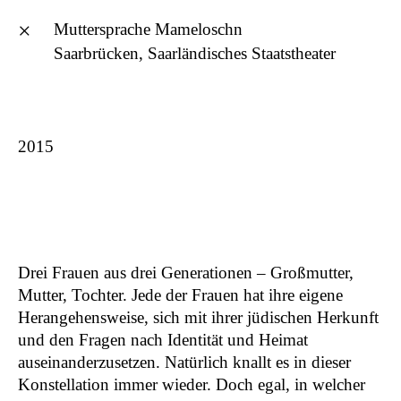
×
Muttersprache Mameloschn
Saarbrücken, Saarländisches Staatstheater
Philine Rinnert
english
2015
Seltene Erden – 17 Bruchstücke
2026
Wait To Be Seated
2026
Alles Mögliche
2025
Bullshit
2024
Drei Frauen aus drei Generationen – Großmutter,
HEAVY METALS – The Stones of
2024
Mutter, Tochter. Jede der Frauen hat ihre eigene
Mitrovica
Herangehensweise, sich mit ihrer jüdischen Herkunft
DIE KUNST, VIELE ZU BLEIBEN
2024
und den Fragen nach Identität und Heimat
the black hole image
2023
auseinanderzusetzen. Natürlich knallt es in dieser
Tattooing The Earth
2023
Konstellation immer wieder. Doch egal, in welcher
Studio Ukraine
2022