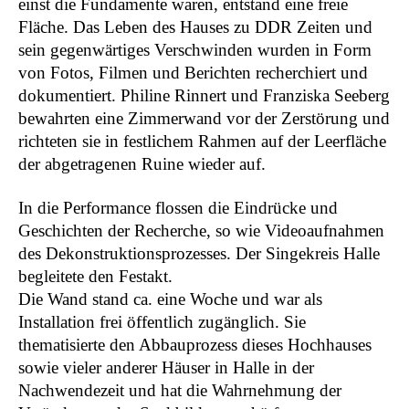
einst die Fundamente waren, entstand eine freie
B.A.L.L.
2022
Fläche. Das Leben des Hauses zu DDR Zeiten und
Liebestod
2022
sein gegenwärtiges Verschwinden wurden in Form
Arise
2021
von Fotos, Filmen und Berichten recherchiert und
processing borders
2021
dokumentiert. Philine Rinnert und Franziska Seeberg
Etablissement
2021
bewahrten eine Zimmerwand vor der Zerstörung und
Sportplatz Europa
2021
richteten sie in festlichem Rahmen auf der Leerfläche
Nothing will be archived oder Die Herrin
2020
der abgetragenen Ruine wieder auf.
der Welt
Ex Machina
2020
In die Performance flossen die Eindrücke und
Human Jukebox oder Wir sind Musik
2020
Geschichten der Recherche, so wie Videoaufnahmen
Sing Out! Ein Kehlkopf-Kabinett
2020
des Dekonstruktionsprozesses. Der Singekreis Halle
Oratorio Europa
2019
begleitete den Festakt.
Im Weissen Rössl am Central Park (In
2019
Die Wand stand ca. eine Woche und war als
schlechtem Deutsch und ebensolchem
Installation frei öffentlich zugänglich. Sie
Englisch)
thematisierte den Abbauprozess dieses Hochhauses
Vor dem Fest: Gegen die Welt
2018
sowie vieler anderer Häuser in Halle in der
White Limozeen
2018
Nachwendezeit und hat die Wahrnehmung der
Aids Follies
2018