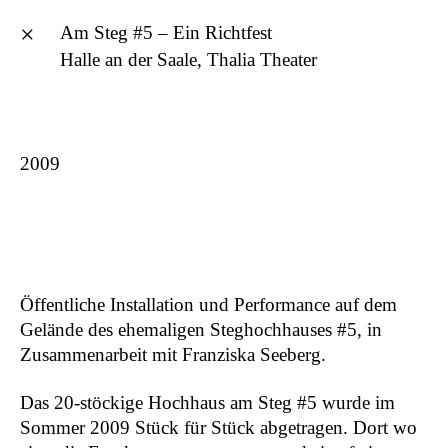
×
Am Steg #5 – Ein Richtfest
Halle an der Saale, Thalia Theater
Philine Rinnert
english
2009
Seltene Erden – 17 Bruchstücke
2026
Wait To Be Seated
2026
Alles Mögliche
2025
Bullshit
2024
Öffentliche Installation und Performance auf dem
HEAVY METALS – The Stones of
2024
Gelände des ehemaligen Steghochhauses #5, in
Mitrovica
Zusammenarbeit mit Franziska Seeberg.
DIE KUNST, VIELE ZU BLEIBEN
2024
the black hole image
2023
Das 20-stöckige Hochhaus am Steg #5 wurde im
Tattooing The Earth
2023
Sommer 2009 Stück für Stück abgetragen. Dort wo
Studio Ukraine
2022