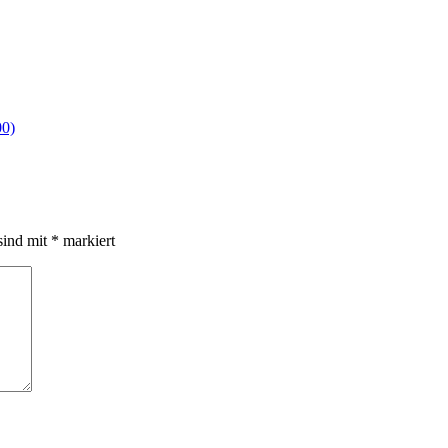
00)
sind mit
*
markiert