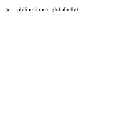
×
philine-rinnert_globalbelly1
Philine Rinnert
english
philine-rinnert_globalbelly1
Published on
1. November 2017
in
Global Belly
Full resolution (3216 ×
2136)
Next
→
Schreibe einen Kommentar
Deine E-Mail-Adresse wird nicht veröffentlicht.
Erforderliche Felder sind mit
*
markiert