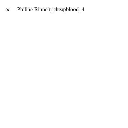
×
Philine-Rinnert_cheapblood_4
Philine Rinnert
english
Philine-Rinnert_cheapblood_4
Published on
19. März 2015
in
Cheap Blood (199)
Full resolution (1772 ×
1275)
←
Previous
Next
→
Schreibe einen Kommentar
Deine E-Mail-Adresse wird nicht veröffentlicht.
Erforderliche Felder sind mit
*
markiert